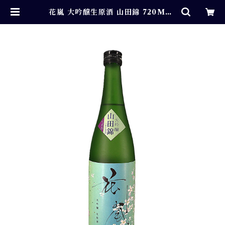
花嵐 大吟醸生原酒 山田錦 720ML |
吉田酒造