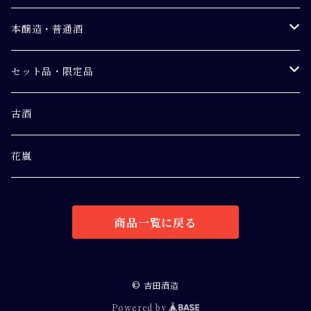
純米
ヨキトギ うすにごり純米吟醸生原酒
本醸造・普通酒
別撰
吟花 純米吟醸生原酒
【本醸造】竹生嶋 金紋
セット品・限定品
吟吹雪 純米酒
【普通酒】竹生嶋 銀紋
初しぼり
古酒
ひやおろし
花嵐
ヨキトギ
商品一覧に戻る
ひやおろしR5
セット
© 吉田酒造
Powered by