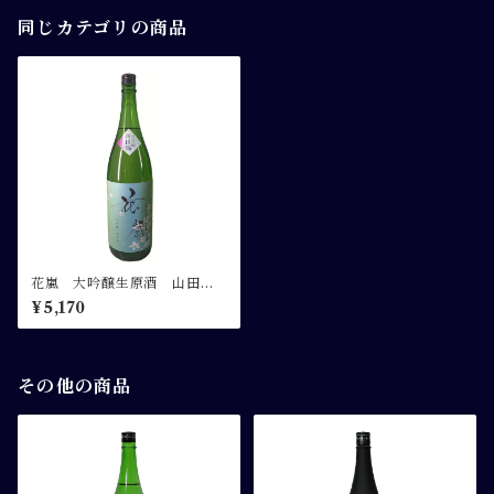
同じカテゴリの商品
花嵐 大吟醸生原酒 山田
錦 １.８L
¥5,170
その他の商品