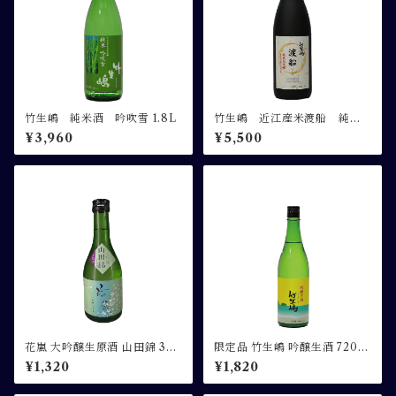
竹生嶋 純米酒 吟吹雪 1.8L
竹生嶋 近江産米渡船 純米
大吟醸 1.8L
¥3,960
¥5,500
花嵐 大吟醸生原酒 山田錦 300
限定品 竹生嶋 吟醸生酒 720m
ML
l
¥1,320
¥1,820