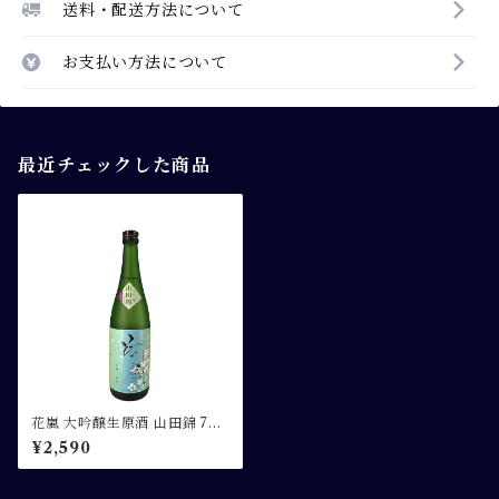
送料・配送方法について
お支払い方法について
最近チェックした商品
花嵐 大吟醸生原酒 山田錦 720
ML
¥2,590