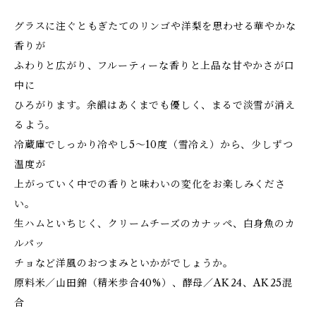
グラスに注ぐともぎたてのリンゴや洋梨を思わせる華やかな
香りが
ふわりと広がり、フルーティーな香りと上品な甘やかさが口
中に
ひろがります。余韻はあくまでも優しく、まるで淡雪が消え
るよう。
冷蔵庫でしっかり冷やし5～10度（雪冷え）から、少しずつ
温度が
上がっていく中での香りと味わいの変化をお楽しみくださ
い。
生ハムといちじく、クリームチーズのカナッペ、白身魚のカ
ルパッ
チョなど洋風のおつまみといかがでしょうか。
原料米／山田錦（精米歩合40%）、酵母／AK24、AK25混
合