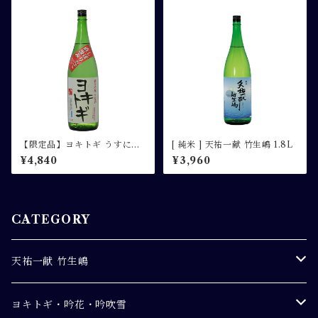
【限定品】ヨキトギ うすにご
[ 純米 ] 天祐一献 竹生嶋 1.8L
り純米吟醸生原酒 1.8L
¥4,840
¥3,960
CATEGORY
天祐一献 竹生嶋
純米吟醸
ヨキトギ・吟花・吟吹雪