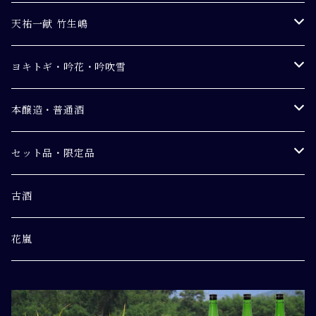
天祐一献 竹生嶋
純米吟醸
ヨキトギ・吟花・吟吹雪
純米
ヨキトギ うすにごり純米吟醸生原酒
本醸造・普通酒
別撰
吟花 純米吟醸生原酒
【本醸造】竹生嶋 金紋
セット品・限定品
吟吹雪 純米酒
【普通酒】竹生嶋 銀紋
初しぼり
古酒
ひやおろし
花嵐
ヨキトギ