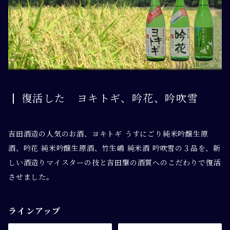
ひやおろしR5
セット
吟醸生酒
復活した ヨキトギ、吟花、吟吹雪
吉田酒造の人気のお酒、ヨキトギ うすにごり純米吟醸生原
酒、吟花 純米吟醸生原酒、竹生嶋 純米酒 吟吹雪の３品を、新
しい酒造りマイスターの技と吉田肇の酒質へのこだわりで復活
させました。
ラインアップ