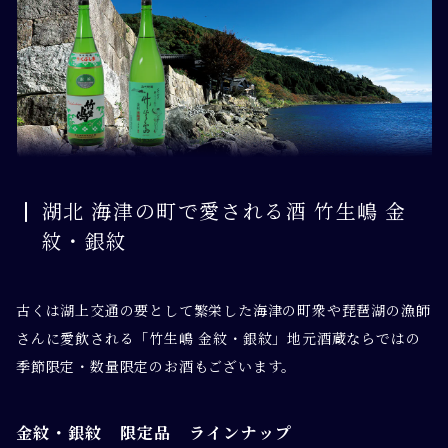
湖北 海津の町で愛される酒 竹生嶋 金
紋・銀紋
古くは湖上交通の要として繁栄した海津の町衆や琵琶湖の漁師
さんに愛飲される「竹生嶋 金紋・銀紋」地元酒蔵ならではの
季節限定・数量限定のお酒もございます。
金紋・銀紋 限定品 ラインナップ