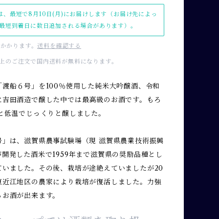
は、最短で8月10日(月)にお届けします（お届け先によっ
最短到着日に数日追加される場合があります）。
かかります。
送料を確認する
00以上のご注文で国内送料が無料になります。
「渡船６号」を100％使用した純米大吟醸酒、令和
に吉田酒造で醸した中では最高級のお酒です。もろ
日と低温でじっくりと醸しました。
号」は、滋賀県農事試験場（現 滋賀県農業技術振興
開発した酒米で1959年まで滋賀県の奨励品種とし
ていました。その後、栽培が途絶えていましたが20
東近江地区の農家により栽培が復活しました。力強
るお酒が出来ます。