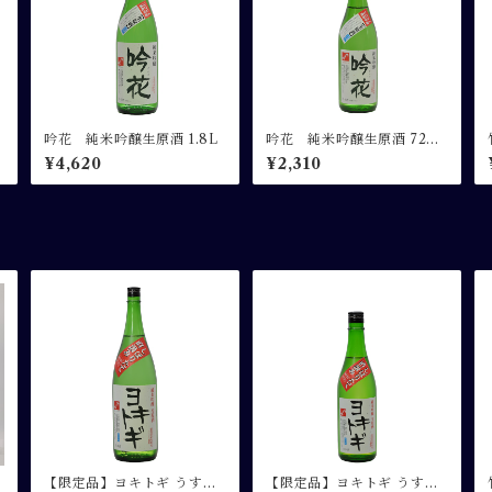
吟花 純米吟醸生原酒 1.8L
吟花 純米吟醸生原酒 720
ml
¥4,620
¥2,310
【限定品】ヨキトギ うすに
【限定品】ヨキトギ うすに