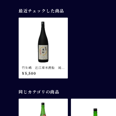
最近チェックした商品
竹生嶋 近江産米渡船 純
米大吟醸 1.8L
¥5,500
同じカテゴリの商品