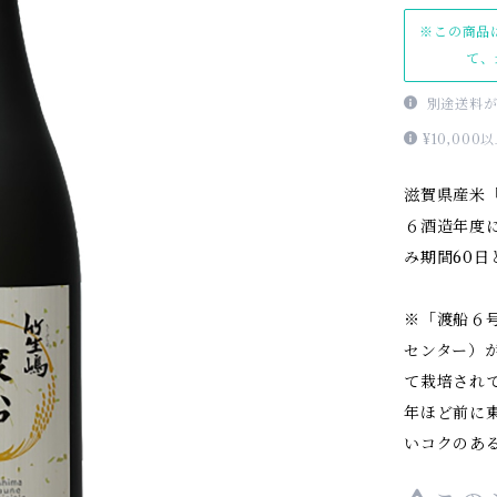
※この商品
て、
別途送料が
¥10,0
滋賀県産米
６酒造年度
み期間60
※「渡船６
センター）が
て栽培され
年ほど前に
いコクのあ