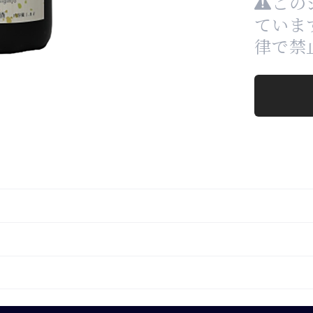
この
ていま
律で禁