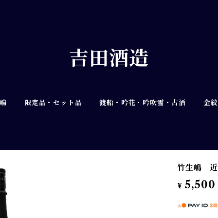
吉田酒造
生嶋
限定品・セット品
渡船・吟花・吟吹雪・古酒
金紋
竹生嶋 近
5,500
¥