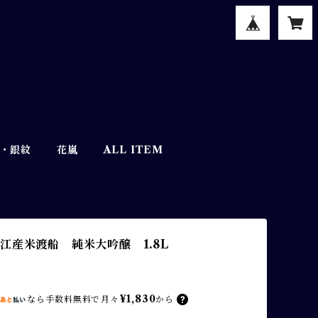
・銀紋
花嵐
ALL ITEM
江産米渡船 純米大吟醸 1.8L
¥1,830
なら
手数料無料で
月々
から