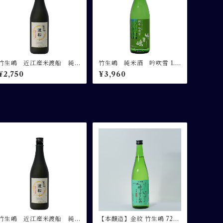
竹生嶋 近江産米渡船 純
竹生嶋 純米酒 吟吹雪 1.8
米大吟醸 720ml
L
¥2,750
¥3,960
竹生嶋 近江産米渡船 純
【本醸造】金紋 竹生嶋 720