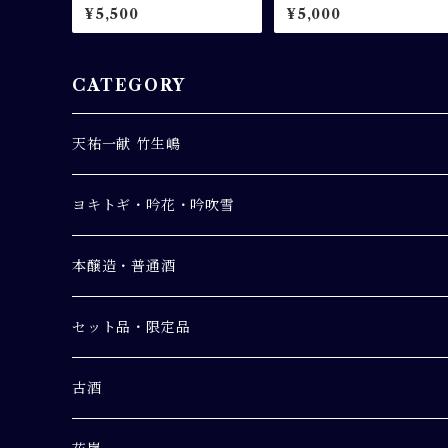
米大吟醸 1.8L
20ml 2本組セット
¥5,500
¥5,000
CATEGORY
天祐一献 竹生嶋
純米吟醸
ヨキトギ・吟花・吟吹雪
純米
ヨキトギ うすにごり純米吟醸生原酒
本醸造・普通酒
別撰
吟花 純米吟醸生原酒
【本醸造】竹生嶋 金紋
セット品・限定品
吟吹雪 純米酒
【普通酒】竹生嶋 銀紋
初しぼり
古酒