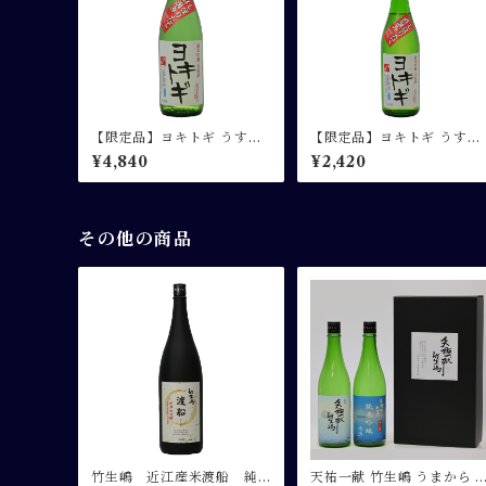
【限定品】ヨキトギ うすに
【限定品】ヨキトギ うすに
ごり純米吟醸生原酒 1.8L
ごり純米吟醸生原酒 720ml
¥4,840
¥2,420
その他の商品
竹生嶋 近江産米渡船 純
天祐一献 竹生嶋 うまから 7